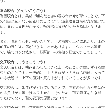
う。
過蓋咬合（かがいこうごう）
過蓋咬合とは、奥歯で噛んだときの噛み合わせが深いことで、下
の前歯が見えない歯並びのことです。過蓋咬合は噛む力が強いた
め、奥歯に負担がかかり、顎関節に負担がかかる原因となりま
す。
また、噛み合わせが深いことで、下の前歯が上顎にあたり、上の
前歯の裏付近に傷ができることがあります。マウスピース矯正
で、噛む力を分散させ、顎関節への負担を軽減できるでしょう。
交叉咬合（こうさこうごう）
交叉咬合とは、噛み合わせたときに上下のどこかの歯がずれる歯
並びのことです。一般的に、上の奥歯が下の奥歯の内側に入って
いる状態で、上下の歯列の真ん中がずれていることが多いです。
交叉咬合は、歯並びがずれていることで、左右の噛む力や顎にか
かる負担が均等ではありません。そのため、顎関節症を引き起こ
すだけでなく、顎の変形の原因となります。
交叉咬合が重度で顎変形症と診断される場合、マウスピース矯正