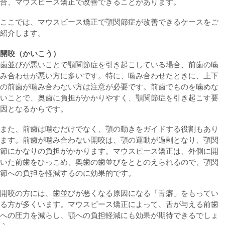
合、マウスピース矯正で改善できることがあります。
ここでは、マウスピース矯正で顎関節症が改善できるケースをご
紹介します。
開咬（かいこう）
歯並びが悪いことで顎関節症を引き起こしている場合、前歯の噛
み合わせが悪い方に多いです。特に、噛み合わせたときに、上下
の前歯が噛み合わない方は注意が必要です。前歯でものを噛めな
いことで、奥歯に負担がかかりやすく、顎関節症を引き起こす要
因となるからです。
また、前歯は噛むだけでなく、顎の動きをガイドする役割もあり
ます。前歯が噛み合わない開咬は、顎の運動が過剰となり、顎関
節にかなりの負担がかかります。マウスピース矯正は、外側に開
いた前歯をひっこめ、奥歯の歯並びをととのえられるので、顎関
節への負担を軽減するのに効果的です。
開咬の方には、歯並びが悪くなる原因になる「舌癖」をもってい
る方が多くいます。マウスピース矯正によって、舌が与える前歯
への圧力を減らし、顎への負担軽減にも効果が期待できるでしょ