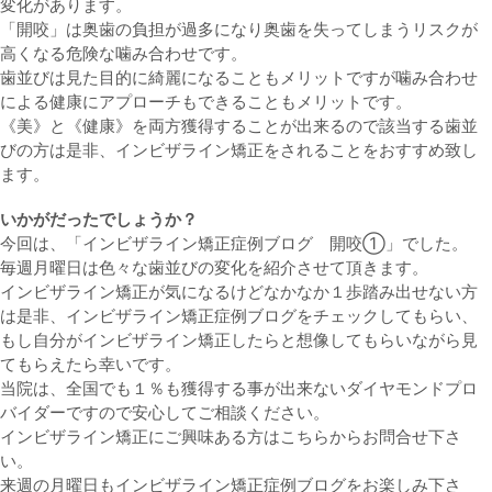
変化があります。
「開咬」は奥歯の負担が過多になり奥歯を失ってしまうリスクが
高くなる危険な噛み合わせです。
歯並びは見た目的に綺麗になることもメリットですが噛み合わせ
による健康にアプローチもできることもメリットです。
《美》と《健康》を両方獲得することが出来るので該当する歯並
びの方は是非、インビザライン矯正をされることをおすすめ致し
ます。
いかがだったでしょうか？
今回は、「インビザライン矯正症例ブログ 開咬①」でした。
毎週月曜日は色々な歯並びの変化を紹介させて頂きます。
インビザライン矯正が気になるけどなかなか１歩踏み出せない方
は是非、インビザライン矯正症例ブログをチェックしてもらい、
もし自分がインビザライン矯正したらと想像してもらいながら見
てもらえたら幸いです。
当院は、全国でも１％も獲得する事が出来ないダイヤモンドプロ
バイダーですので安心してご相談ください。
インビザライン矯正にご興味ある方はこちらからお問合せ下さ
い。
来週の月曜日もインビザライン矯正症例ブログをお楽しみ下さ