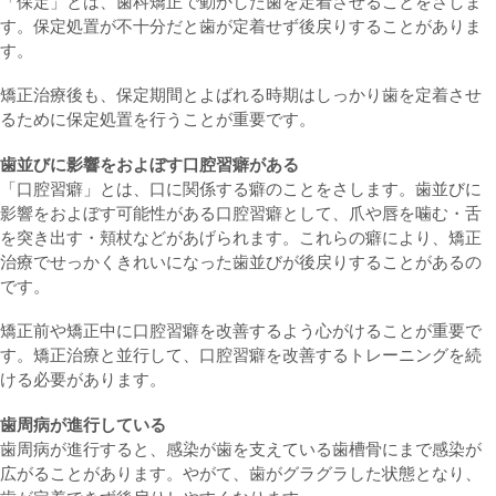
「保定」とは、歯科矯正で動かした歯を定着させることをさしま
す。保定処置が不十分だと歯が定着せず後戻りすることがありま
す。
矯正治療後も、保定期間とよばれる時期はしっかり歯を定着させ
るために保定処置を行うことが重要です。
歯並びに影響をおよぼす口腔習癖がある
「口腔習癖」とは、口に関係する癖のことをさします。歯並びに
影響をおよぼす可能性がある口腔習癖として、爪や唇を噛む・舌
を突き出す・頬杖などがあげられます。これらの癖により、矯正
治療でせっかくきれいになった歯並びが後戻りすることがあるの
です。
矯正前や矯正中に口腔習癖を改善するよう心がけることが重要で
す。矯正治療と並行して、口腔習癖を改善するトレーニングを続
ける必要があります。
歯周病が進行している
歯周病が進行すると、感染が歯を支えている歯槽骨にまで感染が
広がることがあります。やがて、歯がグラグラした状態となり、