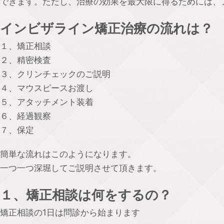
できます。ただし、治療の効果を最大限に得るためには、ア
インビザライン矯正治療の流れは？
１、矯正相談
２、精密検査
３、クリンチェックのご説明
４、マウスピースお渡し
５、アタッチメント装着
６、経過観察
７、保定
簡単な流れはこのようになります。
一つ一つ深堀してご説明させて頂きます。
１、矯正相談は何をするの？
矯正相談の1日は問診から始まります