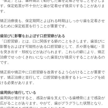
「保定」とは、歯科矯正で動かした歯を定着させることをさしま
す。保定処置が不十分だと歯が定着せず後戻りすることがありま
す。
矯正治療後も、保定期間とよばれる時期はしっかり歯を定着させ
るために保定処置を行うことが重要です。
歯並びに影響をおよぼす口腔習癖がある
「口腔習癖」とは、口に関係する癖のことをさします。歯並びに
影響をおよぼす可能性がある口腔習癖として、爪や唇を噛む・舌
を突き出す・頬杖などがあげられます。これらの癖により、矯正
治療でせっかくきれいになった歯並びが後戻りすることがあるの
です。
矯正前や矯正中に口腔習癖を改善するよう心がけることが重要で
す。矯正治療と並行して、口腔習癖を改善するトレーニングを続
ける必要があります。
歯周病が進行している
歯周病が進行すると、感染が歯を支えている歯槽骨にまで感染が
広がることがあります。やがて、歯がグラグラした状態となり、