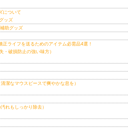
ズについて
グッズ
補助グッズ
矯正ライフを送るためのアイテム必需品4選！
紛失・破損防止の強い味方）
剤（清潔なマウスピースで爽やかな息を）
の汚れもしっかり除去）