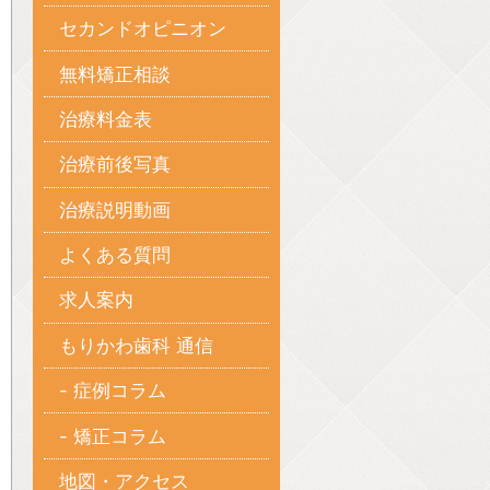
セカンドオピニオン
無料矯正相談
治療料金表
治療前後写真
治療説明動画
よくある質問
求人案内
もりかわ歯科 通信
- 症例コラム
- 矯正コラム
地図・アクセス