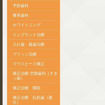
予防歯科
審美歯科
ホワイトニング
インプラント治療
入れ歯・義歯治療
ブリッジ治療
マウスピース矯正
矯正治療 空隙歯列（すき
っ歯）
矯正治療 開咬
矯正治療 乱杭歯（叢
生）