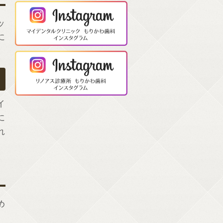
ッ
に
イ
に
れ
め