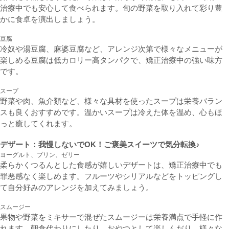
治療中でも安心して食べられます。旬の野菜を取り入れて彩り豊
かに食卓を演出しましょう。
豆腐
冷奴や湯豆腐、麻婆豆腐など、アレンジ次第で様々なメニューが
楽しめる豆腐は低カロリー高タンパクで、矯正治療中の強い味方
です。
スープ
野菜や肉、魚介類など、様々な具材を使ったスープは栄養バラン
スも良くおすすめです。温かいスープは冷えた体を温め、心もほ
っと癒してくれます。
デザート：我慢しないでOK！ご褒美スイーツで気分転換♪
ヨーグルト、プリン、ゼリー
柔らかくつるんとした食感が嬉しいデザートは、矯正治療中でも
罪悪感なく楽しめます。フルーツやシリアルなどをトッピングし
て自分好みのアレンジを加えてみましょう。
スムージー
果物や野菜をミキサーで混ぜたスムージーは栄養満点で手軽に作
れます。朝食代わりにしたり、おやつとして楽しんだり、様々な