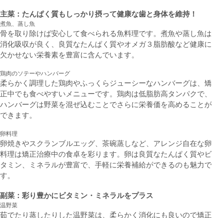
主菜：たんぱく質もしっかり摂って健康な歯と身体を維持！
煮魚、蒸し魚
骨を取り除けば安心して食べられる魚料理です。煮魚や蒸し魚は
消化吸収が良く、良質なたんぱく質やオメガ３脂肪酸など健康に
欠かせない栄養素を豊富に含んでいます。
鶏肉のソテーやハンバーグ
柔らかく調理した鶏肉やふっくらジューシーなハンバーグは、矯
正中でも食べやすいメニューです。鶏肉は低脂肪高タンパクで、
ハンバーグは野菜を混ぜ込むことでさらに栄養価を高めることが
できます。
卵料理
卵焼きやスクランブルエッグ、茶碗蒸しなど、アレンジ自在な卵
料理は矯正治療中の食卓を彩ります。卵は良質なたんぱく質やビ
タミン、ミネラルが豊富で、手軽に栄養補給ができるのも魅力で
す。
副菜：彩り豊かにビタミン・ミネラルをプラス
温野菜
茹でたり蒸したりした温野菜は、柔らかく消化にも良いので矯正