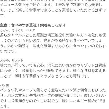
メニューの数々をご紹介します。工夫次第で制限中でも美味し
く、そして楽しく食事ができることを実感していただけるはずで
す。
主食：食べやすさ重視！栄養もしっかり
うどん、そうめん、パスタ
柔らかくツルンとした麺類は矯正治療中の強い味方！消化にも優
しくのどごしも良いので、痛みがある時でも食べやすいでしょ
う。温かい麺類は、冷えた麺類よりもさらに食べやすいのでおす
すめです。
おかゆ、リゾット
噛む力が弱っていても安心。消化に良いおかゆやリゾットは胃腸
にも優しく、栄養をしっかり吸収できます。様々な具材を加える
ことで、風味や栄養価をアップさせることも可能です。
パン粥
パンを牛乳やスープで柔らかく煮込んだパン粥は朝食にもぴった
り。パンの甘みと牛乳やスープの風味が溶け合い、優しい味わい
です。栄養満点なので忙しい朝でも手軽にエネルギー補給ができ
ます。