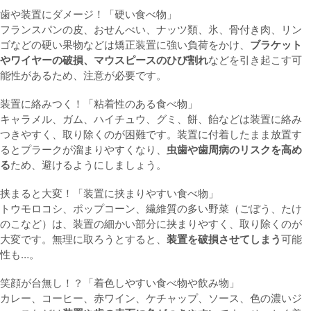
歯や装置にダメージ！「硬い食べ物」
フランスパンの皮、おせんべい、ナッツ類、氷、骨付き肉、リン
ゴなどの硬い果物などは矯正装置に強い負荷をかけ、
ブラケット
やワイヤーの破損、マウスピースのひび割れ
などを引き起こす可
能性があるため、注意が必要です。
装置に絡みつく！「粘着性のある食べ物」
キャラメル、ガム、ハイチュウ、グミ、餅、飴などは装置に絡み
つきやすく、取り除くのが困難です。装置に付着したまま放置す
るとプラークが溜まりやすくなり、
虫歯や歯周病のリスクを高め
る
ため、避けるようにしましょう。
挟まると大変！「装置に挟まりやすい食べ物」
トウモロコシ、ポップコーン、繊維質の多い野菜（ごぼう、たけ
のこなど）は、装置の細かい部分に挟まりやすく、取り除くのが
大変です。無理に取ろうとすると、
装置を破損させてしまう
可能
性も…。
笑顔が台無し！？「着色しやすい食べ物や飲み物」
カレー、コーヒー、赤ワイン、ケチャップ、ソース、色の濃いジ