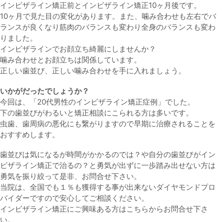
インビザライン矯正前とインビザライン矯正10ヶ月後です。
10ヶ月で見た目の変化があります。また、噛み合わせも左右でバ
ランスが良くなり筋肉のバランスも変わり全身のバランスも変わ
りました。
インビザラインでお顔立ち綺麗にしませんか？
噛み合わせとお顔立ちは関係しています。
正しい歯並び、正しい噛み合わせを手に入れましょう。
いかがだったでしょうか？
今回は、「20代男性のインビザライン矯正症例」でした。
下の歯並びがわるいと矯正相談にこられる方は多いです。
虫歯、歯周病の悪化にも繋がりますので早期に治療されることを
おすすめします。
歯並びは気になるが時間がかかるのでは？や自分の歯並びがイン
ビザライン矯正で治るの？と勇気が出ずに一歩踏み出せない方は
勇気を振り絞って是非、お問合せ下さい。
当院は、全国でも１％も獲得する事が出来ないダイヤモンドプロ
バイダーですので安心してご相談ください。
インビザライン矯正にご興味ある方はこちらからお問合せ下さ
い。