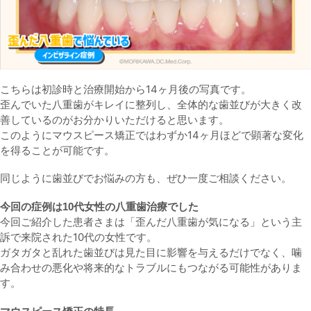
こちらは初診時と治療開始から14ヶ月後の写真です。
歪んでいた八重歯がキレイに整列し、全体的な歯並びが大きく改
善しているのがお分かりいただけると思います。
このようにマウスピース矯正では
わずか14ヶ月ほどで顕著な変化
を得ることが可能
です。
同じように歯並びでお悩みの方も、ぜひ一度ご相談ください。
今回の症例は10代女性の八重歯治療でした
今回ご紹介した患者さまは「歪んだ八重歯が気になる」という主
訴で来院された10代の女性です。
ガタガタと乱れた歯並びは見た目に影響を与えるだけでなく、
噛
み合わせの悪化や将来的なトラブル
にもつながる可能性がありま
す。