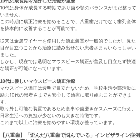
10代の成長期を活かした治療が重要
10代は身体が成長する時期であり歯や顎のバランスがまだ整って
いません。
この時期に矯正治療を始めることで、八重歯だけでなく歯列全体
を抜本的に改善することが可能です。
従来は金属ワイヤーを使用した矯正装置が一般的でしたが、見た
目が目立つことから治療に踏み出せない患者さまもいらっしゃい
ました。
しかし、現在では透明な
マウスピース矯正
が普及し目立たず快適
な矯正が可能になっています。
10代に優しいマウスピース矯正治療
マウスピース矯正は透明で目立たないため、学校生活や部活動に
励む10代の患者さまでも安心して治療に取り組むことができま
す。
取り外し可能な装置であるため食事や歯磨きがスムーズに行え、
日常生活への負担が少ないのも大きな特徴です。
これまで以上に治療を始めやすい環境が整っています。
【八重歯】「歪んだ八重歯で悩んでいる」
インビザライン症例