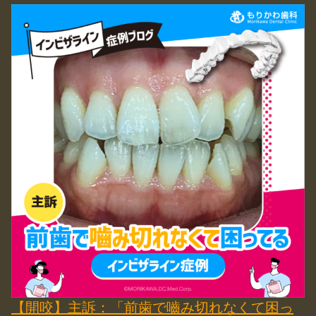
【開咬】主訴：「前歯で嚙み切れなくて困っ