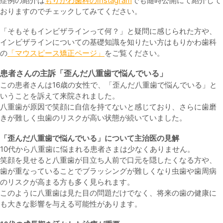
症例の紹介は
もりかわ歯科のinstagram
でも随時公開にて紹介して
おりますのでチェックしてみてください。
「そもそもインビザラインって何？」と疑問に感じられた方や、
インビザラインについての基礎知識を知りたい方はもりかわ歯科
の
「マウスピース矯正ページ」
をご覧ください。
患者さんの主訴「
歪んだ八重歯で悩んでいる
」
この患者さんは16歳の女性で、「歪んだ八重歯で悩んでいる」と
いうことを訴えて来院されました。
八重歯が原因で笑顔に自信を持てないと感じており、さらに歯磨
きが難しく虫歯のリスクが高い状態が続いていました。
「歪んだ八重歯で悩んでいる」
について主治医の見解
10代から八重歯に悩まれる患者さまは少なくありません。
笑顔を見せると八重歯が目立ち人前で口元を隠したくなる方や、
歯が重なっていることでブラッシングが難しくなり虫歯や歯周病
のリスクが高まる方も多く見られます。
このように八重歯は見た目の問題だけでなく、将来の歯の健康に
も大きな影響を与える可能性があります。