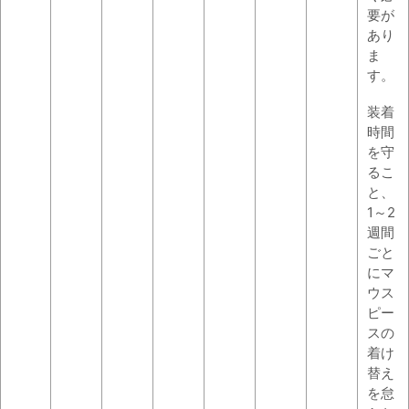
要が
あり
ま
す。
装着
時間
を守
るこ
と、
1～2
週間
ごと
にマ
ウス
ピー
スの
着け
替え
を怠