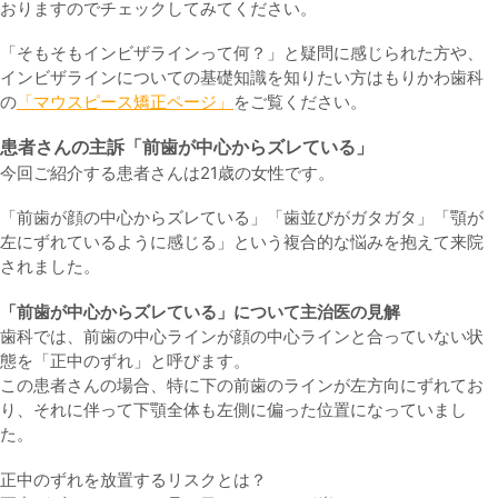
おりますのでチェックしてみてください。
「そもそもインビザラインって何？」と疑問に感じられた方や、
インビザラインについての基礎知識を知りたい方はもりかわ歯科
の
「マウスピース矯正ページ」
をご覧ください。
患者さんの主訴「
前歯が中心からズレている
」
今回ご紹介する患者さんは21歳の女性です。
「前歯が顔の中心からズレている」「歯並びがガタガタ」「顎が
左にずれているように感じる」という複合的な悩みを抱えて来院
されました。
「
前歯が中心からズレている
」について主治医の見解
歯科では、前歯の中心ラインが顔の中心ラインと合っていない状
態を「正中のずれ」と呼びます。
この患者さんの場合、特に下の前歯のラインが左方向にずれてお
り、それに伴って下顎全体も左側に偏った位置になっていまし
た。
正中のずれを放置するリスクとは？