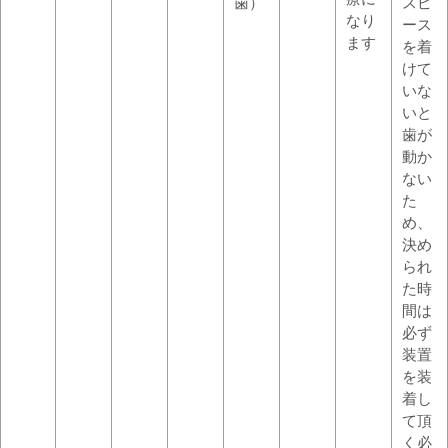
歯）
スピ
なり
ース
ます
を着
けて
いな
いと
歯が
動か
ない
た
め、
決め
られ
た時
間は
必ず
装置
を装
着し
て頂
く必