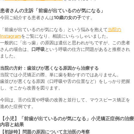
患者さんの主訴「
前歯が出ているのが気になる
」
今回ご紹介する患者さんは
10歳の女の子
です。
「前歯が出ているのが気になる」という悩みを抱えて
当院の
Instagram
をご覧になり、相談にいらっしゃいました。
一般的に「出っ歯」の原因は遺伝と思われがちですが、この患者
さんの場合は、
口呼吸
という呼吸の仕方に問題があると推察され
ました。
当院の方針：歯並びが悪くなる原因から治療する
当院では小児矯正の際、単に歯を動かすのではありません。
歯並びが悪くなる原因（口呼吸や舌の位置など）をしっかり把握
し、そこから改善を図ります。
今回は、舌の位置や呼吸の改善と並行して、マウスピース矯正を
進めた症例です。
【
小児
】「
前歯が出ているのが気になる
」小児矯正症例の治療
内容と結果
【初診時】問題の原因について主治医の考察