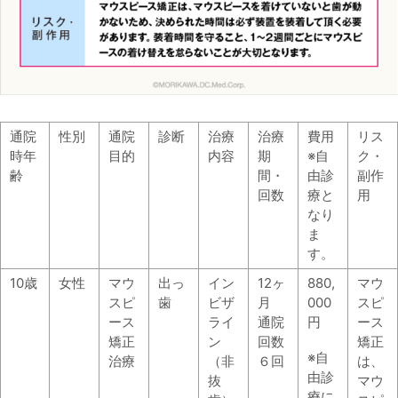
通院
性別
通院
診断
治療
治療
費用
リス
時年
目的
内容
期
※自
ク・
齢
間・
由診
副作
回数
療と
用
なり
ま
す。
10歳
女性
マウ
出っ
イン
12ヶ
880,
マウ
スピ
歯
ビザ
月
000
スピ
ース
ライ
通院
円
ース
矯正
ン
回数
矯正
※自
治療
（非
６回
は、
由診
抜
マウ
療に