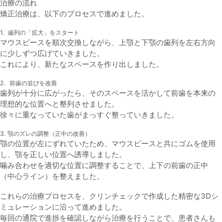
治療の流れ
矯正治療は、以下のプロセスで進めました。
1. 歯列の「拡大」をスタート
マウスピースを順次交換しながら、上顎と下顎の歯列を左右方向
に少しずつ広げていきました。
これにより、新たなスペースを作り出しました。
2. 前歯の並びを改善
歯列が十分に広がったら、そのスペースを活かして前歯を本来の
理想的な位置へと整列させました。
徐々に重なっていた歯がまっすぐ整っていきました。
3. 顎のズレの調整（正中の改善）
顎の位置が左にずれていたため、マウスピースと共にゴムを使用
し、顎を正しい位置へ誘導しました。
噛み合わせを適切な位置に調整することで、上下の前歯の正中
（中心ライン）を整えました。
これらの治療プロセスを、クリンチェックで作成した精密な3Dシ
ミュレーションに沿って進めました。
毎回の通院で進捗を確認しながら治療を行うことで、患者さんも