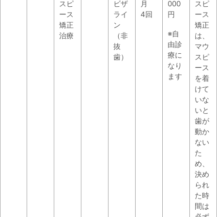
スピ
ビザ
月
000
スピ
ース
ライ
4回
円
ース
矯正
ン
矯正
※自
治療
（非
は、
由診
抜
マウ
療に
歯）
スピ
なり
ース
ます
を着
けて
いな
いと
歯が
動か
ない
た
め、
決め
られ
た時
間は
必ず