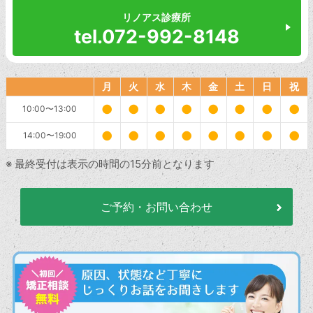
リノアス診療所
tel.072-992-8148
月
火
水
木
金
土
日
祝
●
●
●
●
●
●
●
●
10:00〜13:00
●
●
●
●
●
●
●
●
14:00〜19:00
※ 最終受付は表示の時間の15分前となります
ご予約・お問い合わせ