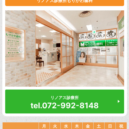
リノアス診療所もりかわ歯科
リノアス診療所
tel.072-992-8148
月
火
水
木
金
土
日
祝