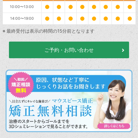
●
●
●
●
●
●
●
●
10:00〜13:00
●
●
●
●
●
●
●
●
14:00〜19:00
※ 最終受付は表示の時間の15分前となります
ご予約・お問い合わせ