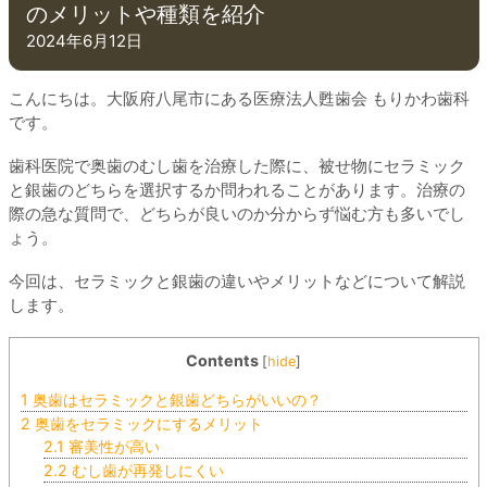
のメリットや種類を紹介
2024年6月12日
こんにちは。大阪府八尾市にある医療法人甦歯会 もりかわ歯科
です。
歯科医院で奥歯のむし歯を治療した際に、被せ物にセラミック
と銀歯のどちらを選択するか問われることがあります。治療の
際の急な質問で、どちらが良いのか分からず悩む方も多いでし
ょう。
今回は、セラミックと銀歯の違いやメリットなどについて解説
します。
Contents
[
hide
]
1
奥歯はセラミックと銀歯どちらがいいの？
2
奥歯をセラミックにするメリット
2.1
審美性が高い
2.2
むし歯が再発しにくい