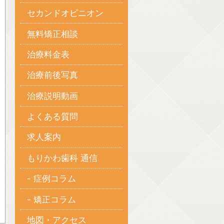
セカンドオピニオン
無料矯正相談
治療料金表
治療前後写真
治療説明動画
よくある質問
求人案内
もりかわ歯科 通信
- 症例コラム
- 矯正コラム
地図・アクセス