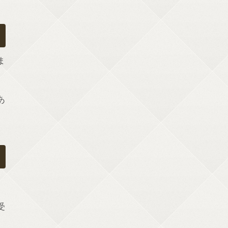
ま
あ
受