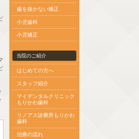
歯を抜かない矯正
ピ
小児歯科
小児矯正
当院のご紹介
マ
ピ
はじめての方へ
スタッフ紹介
ウ
マイデンタルクリニック
マ
もりかわ歯科
リノアス診療所もりかわ
歯科
治療の流れ