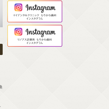
。
換
し