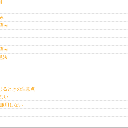
因
み
痛み
痛み
処法
る
じるときの注意点
ない
服用しない