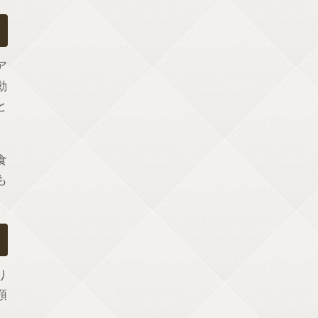
ア
動
と
食
も
り
顎