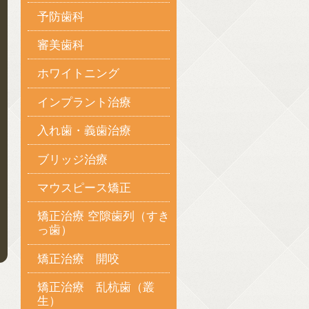
予防歯科
審美歯科
ホワイトニング
インプラント治療
入れ歯・義歯治療
ブリッジ治療
マウスピース矯正
矯正治療 空隙歯列（すき
っ歯）
矯正治療 開咬
矯正治療 乱杭歯（叢
生）