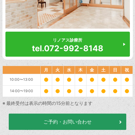
リノアス診療所
tel.072-992-8148
月
火
水
木
金
土
日
祝
●
●
●
●
●
●
●
●
10:00〜13:00
●
●
●
●
●
●
●
●
14:00〜19:00
※ 最終受付は表示の時間の15分前となります
ご予約・お問い合わせ