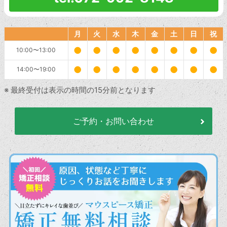
月
火
水
木
金
土
日
祝
●
●
●
●
●
●
●
●
10:00〜13:00
●
●
●
●
●
●
●
●
14:00〜19:00
※ 最終受付は表示の時間の15分前となります
ご予約・お問い合わせ